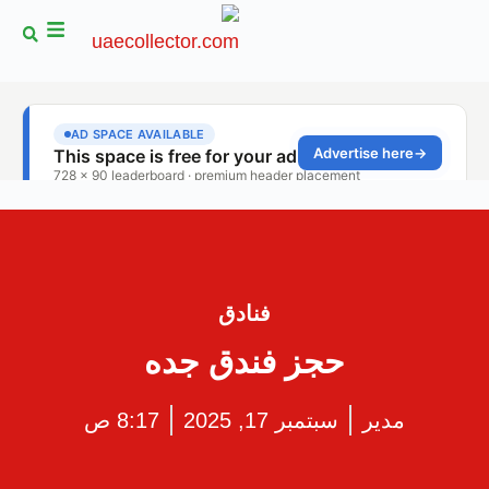
فنادق
حجز فندق جده
مدير
سبتمبر 17, 2025
8:17 ص