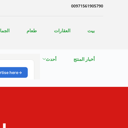
00971561905790
بيت
العقارات
طعام
الجمال
أخبار المنتج
أحدث