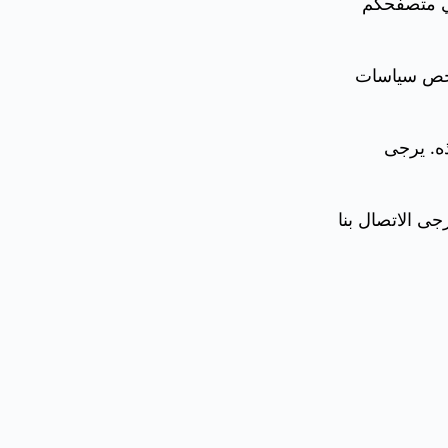
في متصفحكم
فحص سياسات
ه. يرجى
ى الاتصال بنا