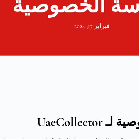
سة الخصوصية
فبراير 17, 2024
UaeCollect