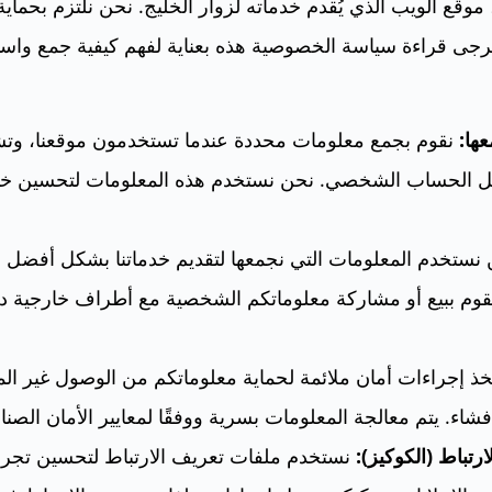
رحبًا بكم في UaeCollector، موقع الويب الذي يُقدم خدماته لزوار الخليج. نحن نلتزم
جى قراءة سياسة الخصوصية هذه بعناية لفهم كيفية جمع واست
ها:
نقوم بجمع معلومات محددة عندما تستخدمون موقعنا، وت
يل الحساب الشخصي. نحن نستخدم هذه المعلومات لتحسين خد
نستخدم المعلومات التي نجمعها لتقديم خدماتنا بشكل أفضل
نقوم ببيع أو مشاركة معلوماتكم الشخصية مع أطراف خارجية د
ذ إجراءات أمان ملائمة لحماية معلوماتكم من الوصول غير ال
لإفشاء. يتم معالجة المعلومات بسرية ووفقًا لمعايير الأمان الصنا
تباط (الكوكيز):
نستخدم ملفات تعريف الارتباط لتحسين تجرب