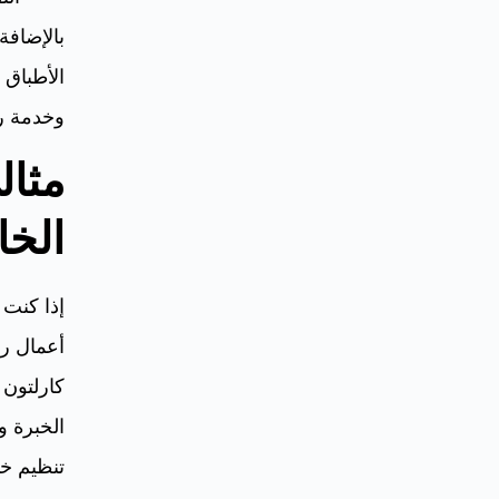
بالإضافة
الأطباق 
وخدمة را
مثال
الخا
إذا كنت
أعمال رف
كارلتون 
الخبرة و
تنظيم خا