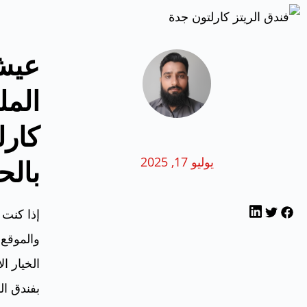
عيش 
المل
كارل
يوليو 17, 2025
بالح
إذا كنت 
والموقع 
الخيار ا
بفندق ال