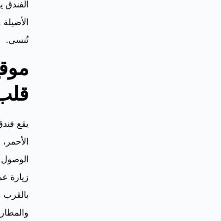
الفندق يق
الأصيلة و
تُنسى.
موقع
قلب
يقع فندق
الأحمر،
الوصول إ
زيارة عم
بالقرب م
والمطار 