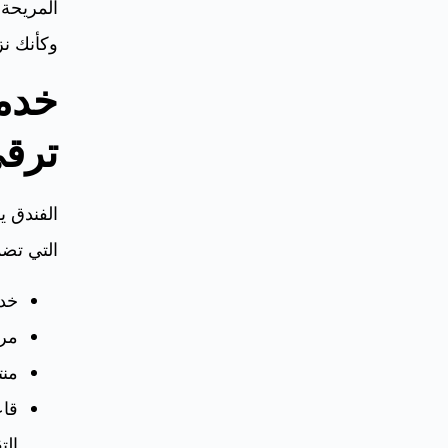
المريحة 
وكأنك نز
خدم
ترقى
الفندق ي
التي تضم
خدم
مرك
منت
قاع
الت