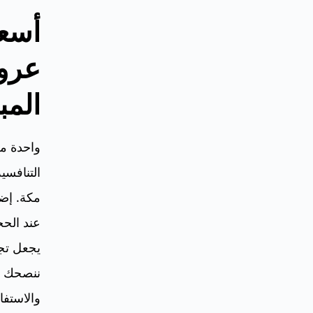
أسعا
عرو
المب
واحدة من
التنافسي
مكة. إض
عند الحج
يجعل تجر
ننصحك ب
والاستفا