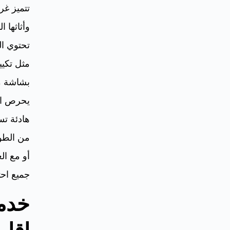
تتميز غر
وأثاثها 
تحتوي ال
مثل تكيي
بشاشة م
يحرص الف
هادئة تس
من الطو
أو مع ال
جميع احت
خدم