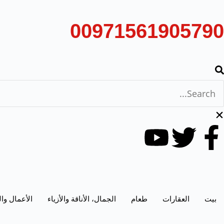
00971561905790
بيت
العقارات
طعام
الجمال، الأناقة والأزياء
الأعمال وا