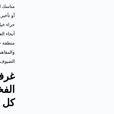
مناسك ال
أو تأخير
حراء خيا
أنحاء الع
منطقة ح
والمقاهي
الضيوف، 
غرف 
الفخ
كل 