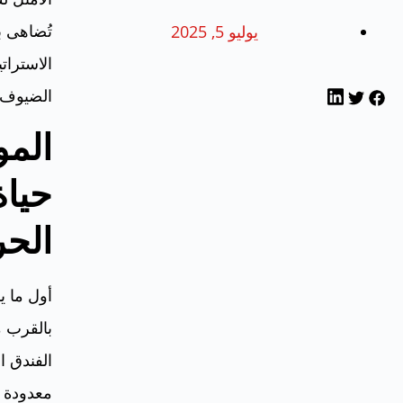
تُضاهى ب
يوليو 5, 2025
الاسترات
الضيوف ط
المو
حياة
الحر
أول ما ي
بالقرب 
الفندق ا
معدودة س