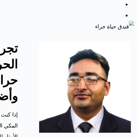
تجرب
الحر
حراء
وأض
إذا كنت 
المكي ال
الأمثل ل