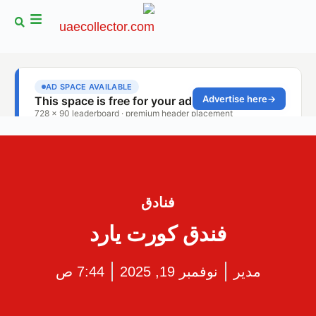
فنادق
فندق كورت يارد
مدير
نوفمبر 19, 2025
7:44 ص