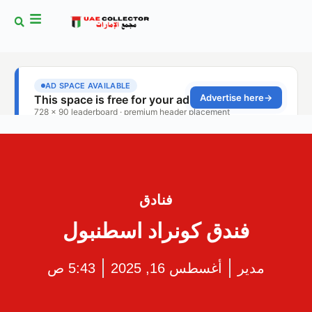
فنادق
فندق كونراد اسطنبول
مدير
أغسطس 16, 2025
5:43 ص