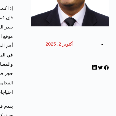
إذا كنت
فإن فند
يقدر ال
موقع ا
أكتوبر 2, 2025
أهم الم
في المد
والمسا
حجز فند
الفخامة
احتياجا
يقدم فن
حيث كل