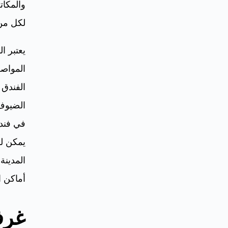
والمكات
لكل من 
يعتبر ا
المواصل
الفندق 
الضيوف.
في فند
يمكن لل
المدينة
أماكن ا
غرف