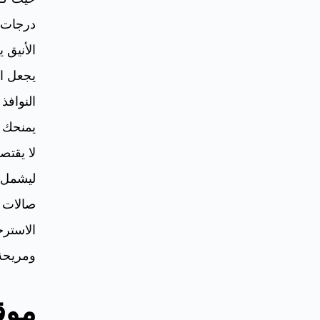
درجات ا
الأنيق 
يجعل ال
النوافذ
يمنحك ش
لا يقتص
ليشمل 
صالات ا
الاسترخ
ومريحة
موق