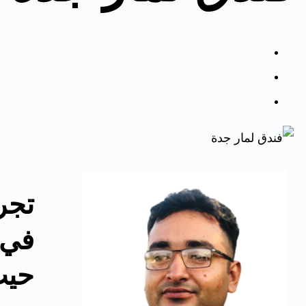
تجرب
في 
حيث