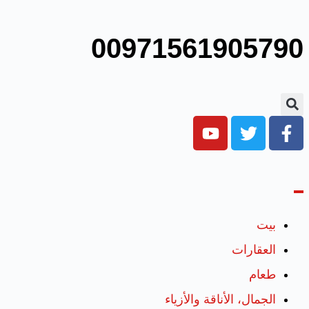
00971561905790
بيت
العقارات
طعام
الجمال، الأناقة والأزياء