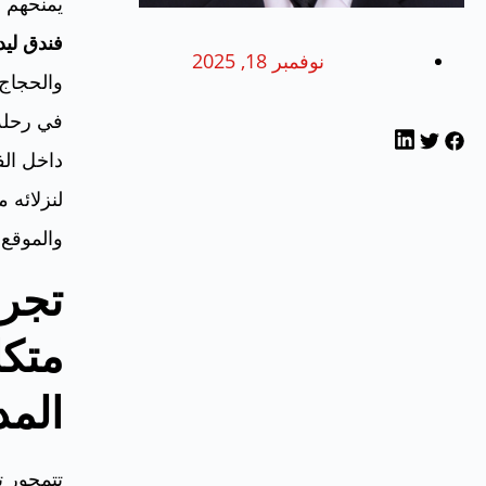
يمنحهم ا
فندق ليد
نوفمبر 18, 2025
والحجاج 
في رحلة 
داخل الف
لنزلائه م
والموقع 
تجرب
متك
المد
تتمحور ت