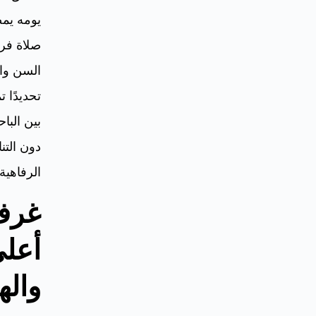
يومه يمض
صلاة فرص
السن وال
تحديدًا ت
بين البا
دون الت
الرفاهية.
غرف
أعلى
واله