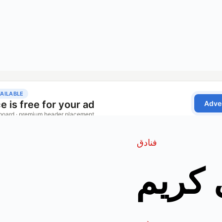
فنادق
 كريم
مدير