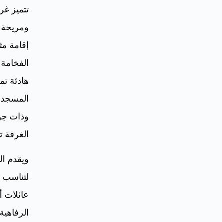
تتميز غر
ومريحة 
إقامة مث
الفخامة 
هادئة تم
المسجد أ
وذات جو
الغرفة ت
ويقدم ال
لتناسب ج
عائلات أ
الرفاهية