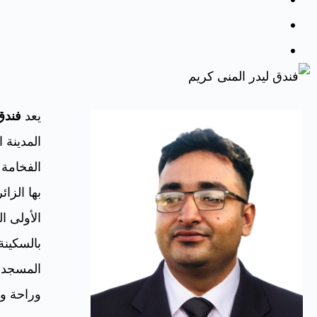
يعد
فندق
المدينة ا
الفخامة 
بها الزا
الأولى ا
بالسكينة
المسجد ا
وراحة وط