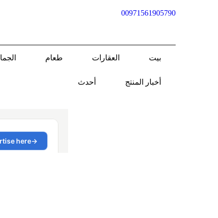
00971561905790
بيت
العقارات
طعام
الجمال
أخبار المنتج
أحدث