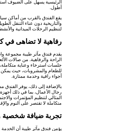
الرئيسية يسهل على الضيوف استك
أطول.
يقع الفندق بالقرب من أماكن سيا
والتاريخية دون عناء التنقل الطوي
لتنظيم الرحلات الميدانية والأنشطة
رفاهية لا تضاهى في ك
يقدم فندق مآثر طيبة مجموعة وا
الراحة والرفاهية. من صالات الألع
جلسات استرخاء وعناية متكاملة، ي
للطعام والمشروبات، حيث يمكن لل
أجواء راقية وخدمة ممتازة.
بالإضافة إلى ذلك، يوفر الفندق م
رجال الأعمال، بما في ذلك أجهز
المثالي لتنظيم المؤتمرات والاجت
متكاملة لا تقتصر على النوم والإق
تجربة ضيافة شخصية و
يؤمن فندق مآثر طيبة أن الخدمة 