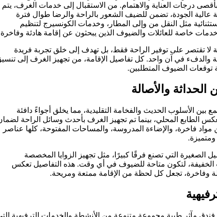
أقصى درجات العناية والاهتمام. من الاستقبال إلى خدمات الغرف، يتم
عالية الجودة، تضمن للضيف الشعور بالراحة والرضا طوال فترة
ستثنائية مثل النقل من وإلى المطار، وخدمات الكونسيرج لتنظيم
 خدمات خاصة للعائلات والضيوف الذين يبحثون عن إقامة هادئة وفاخرة.
 لا تقتصر على توفير الراحة فقط، بل تهدف إلى خلق تجربة فريدة
 والدفء في آن واحد. كل تفاصيل الإقامة، من تجهيز الغرف إلى تنسي
ية توقعات الضيوف المتطلبين.
الحداثة والأصالة
ع بين الأسلوب الحديث والفخامة التقليدية، مما يخلق أجواءً دافئة
 لتعكس الطابع المحلي، بينما تم تجهيز الغرف بأحدث وسائل الراحة لضمان
 مواد فاخرة، والإضاءة المدروسة، والمساحات المفتوحة، كلها عناصر
ومتميزة.
صيل الصغيرة التي تصنع فرقًا كبيرًا، مثل تجهيز الزوايا المخصصة
ت الخفيفة، لتكون متاحة للضيوف في أي وقت. هذه التفاصيل تعكس
ملة وفاخرة، تجعل كل لحظة من الإقامة ممتعة ومريحة.
رفيهية
فندق مآثر طيبة مجموعة متنوعة من الأنشطة والخدمات الترفيهية التي