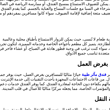
. يمكن للضيوف الاستمتاع بمسبح الفندق، أو ممارسة الرياضة في الصال
استرخاء في السبا مع جلسات المساج والعناية بالجسم. كما يقدم الفندق
يف متعة إضافية لإقامة الضيوف، سواء كانوا مسافرين بمفردهم أو م
 طعام لا تُنسى، حيث يمكن للزوار الاستمتاع بأطباق محلية وعالمية
لطازجة. يتميز كل مطعم بأجواءه الخاصة وخدماته المميزة، لتكون تجرب
. سواء كنت ترغب في وجبة فطور هادئة في الصباح، أو عشاء فاخر في
متعددة تناسب جميع الأذواق.
 بغرض العمل
بر
فندق مآثر طيبة
خيارًا مثاليًا للمسافرين بغرض العمل، حيث يوفر جمي
ال. من قاعات الاجتماعات المجهزة بأحدث التقنيات إلى خدمة الإنترنت
لهم بكفاءة دون الحاجة لمغادرة الفندق. كما يوفر الفندق خدمات دعم
لمؤتمرات الخاصة، مما يجعله مركزًا مثاليًا للأعمال في قلب المدينة.
النقل
من وإلى المطار، بالإضافة إلى تسهيلات الانتقال داخل المدينة، مما