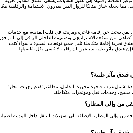
توفير الطاقة والمياه إلى تقليل النفايات، يسعى الفندق لتقديم تجربة
ما يجعله خيارًا مثاليًا للزوار الذين يقدرون الاستدامة والرفاهية معًا.
مثل لمن يبحث عن إقامة فاخرة ومريحة في قلب المدينة، مع خدمات
تُضاهى. من موقعه الاستراتيجي وتصميمه الداخلي الراقي إلى المرافق
الفندق تجربة إقامة متكاملة تلبي جميع توقعات الضيوف. سواء كنت
فإن فندق مآثر طيبة سيضمن لك إقامة لا تُنسى بكل تفاصيلها.
 فندق مآثر طيبة؟
ددة تشمل غرف فاخرة مجهزة بالكامل، مطاعم تقدم وجبات محلية
، مسبح، وخدمات نقل ومؤتمرات متكاملة.
قل من وإلى المطار؟
ة من وإلى المطار، بالإضافة إلى تسهيلات للتنقل داخل المدينة لضمان
 فندق مآثر طيبة؟