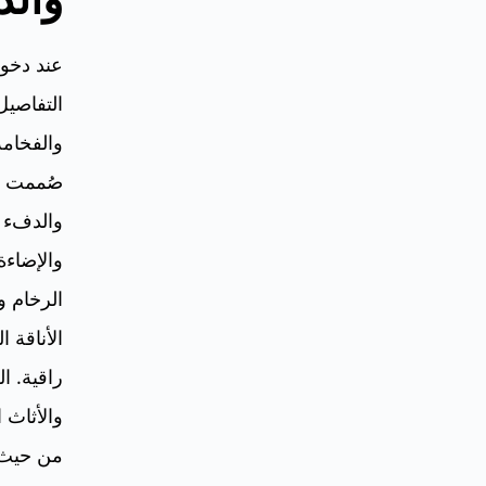
عند دخو
التفاصيل
والفخامة
صُممت ب
والدفء ف
والإضاءة
الرخام و
الأناقة ا
راقية. 
والأثاث 
من حيث ا