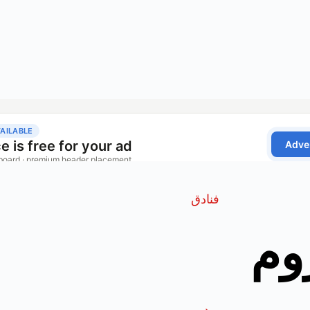
فنادق
وم
مدير