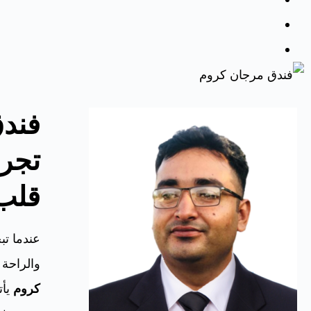
فند
تجرب
قلب 
عندما تب
والراحة
كروم
يأت