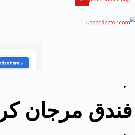
فندق مرجان كر