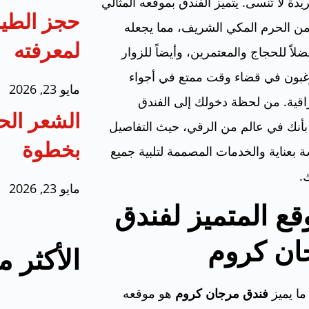
يدة لا تُنسى. يتميز الفندق بموقعه المثالي
حجز الطير
من الحرم المكي الشريف، مما يجعله
لمعرفته
ضلاً للحجاج والمعتمرين، وأيضاً للزوار
رغبون في قضاء وقت ممتع في أجواء
مايو 23, 2026
اقية. من لحظة دخولك إلى الفندق
الشعر الح
أنك في عالم من الرقي، حيث التفاصيل
بخطوة
 بعناية والخدمات المصممة لتلبية جميع
.
مايو 23, 2026
قع المتميز لفندق
ان كروم
الأكثر 
ما يميز
فندق مرجان كروم
هو موقعه