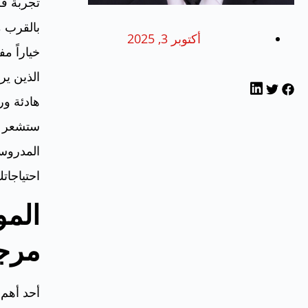
تجربة فر
بالقرب 
أكتوبر 3, 2025
خياراً مف
الذين ي
هادئة ور
ستشعر ب
المدروسة
احتياجاتك
المو
مرج
أحد أهم 