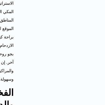
الاسترات
المكي ا
المناطق 
الموقع ا
براحة كب
الازدحام 
بجو روحا
آخر. إن 
والمراكز
وسهولة.
الفخ
والد