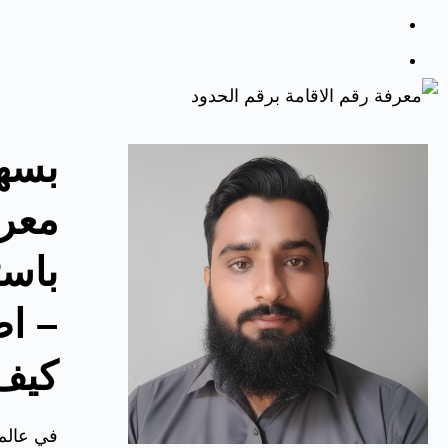
بسهو
معرف
باست
– اض
كيف
في عالم 