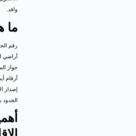
وافد.
ما ه
رقم الحد
أراضي ال
جواز الس
أرقام أي
إصدار ال
الحدود ب
أهمي
الإق