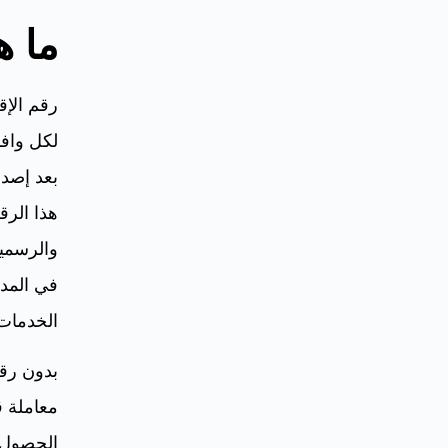
ما ه
رقم الإق
لكل وافد
بعد إصدا
هذا الرق
والرسمية
في المد
الخدمات 
بدون رقم
معاملة ق
الحصول 