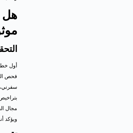
هل 
موث
التحق
أول خطو
فحص التر
سفرني، و
بتراخيص
مجال الس
ويؤكد أنه