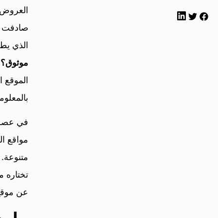
العروض ا
صادفت مو
الذي يطر
موثوق؟
ف
الموقع ا
بالمعلوم
في عصر 
مواقع ال
متنوعة. 
تختاره م
عن موقع