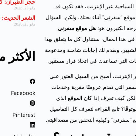
حجز الطيران: كل
لسياحية عبر الإنترنت، فقد تكون قد
مايو 23, 2026
قع “سفرني” أثناء بحثك. ولكن، السؤال
الشعر الحديث: 
مايو 23, 2026
حه الكثيرون هو:
هل موقع سفرني
ي هذا المقال، سنتناول كل ما يتعلق بهذا
لشهير، ونقدم لك إجابات شاملة ومدعومة
الأكثر 
ات التي تساعدك في اتخاذ قرار مستنير.
الإنترنت، أصبح من السهل العثور على
سفر التي تقدم عروضًا مغرية وخدمات
Facebook
لكن كيف تعرف إذا كان الموقع الذي
وثوقًا؟ تابع القراءة لتعرف كل التفاصيل
Pinterest
 “سفرني” وكيفية التحقق من مصداقيته.