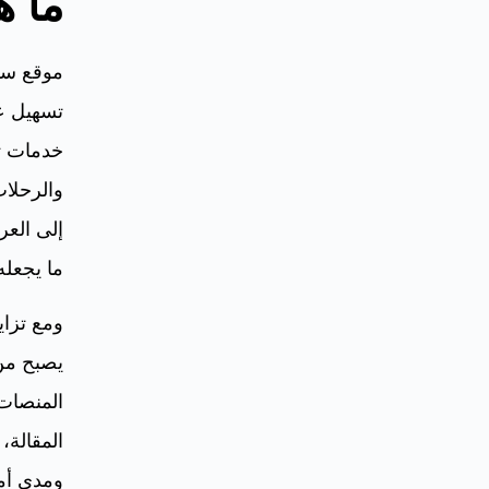
ما 
موقع سف
تسهيل ع
خدمات تش
والرحلا
إلى العر
ما يجعله
ومع تزاي
يصبح من
المنصات 
المقالة،
ومدى أم