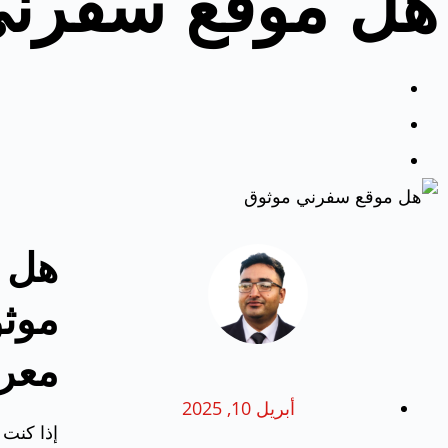
هل موقع سفرني
هل 
موثو
معرف
أبريل 10, 2025
إذا كنت