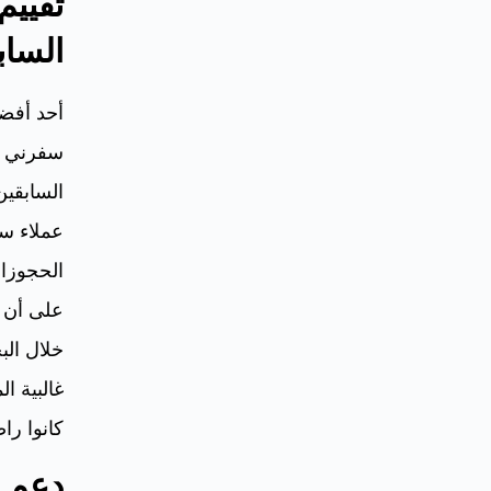
تقييم
الساب
أحد أفض
سفرني ه
السابقين
عملاء سا
الحجوزات
على أن ا
خلال الب
غالبية ا
كانوا ر
دعم ا