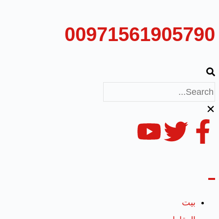
00971561905790
بيت